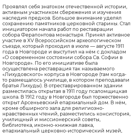
Проявлял себя знатоком отечественной истории,
активным участником сбережения и изучения
наследия предков. Большое внимание уделял
сохранению памятников церковной старины. Стал
инициатором начала работ по реставрации
собора Ферапонтова монастыря. Принял активное
участие в XV Всероссийском археологическом
съезде, который проходил в июле — августе 1911
года в Новгороде и выступил на нём с докладом
«О современном состоянии собора Св. Софии в
Новгороде». По его инициативе была
осуществлена реставрация так называемого
«Лихудовского» корпуса в Новгороде (там когда-
то размещалось училище, в котором преподавали
братья Лихуды). В отреставрированном здании
разместилась открытая в 1911 году псаломщицкая
школа. В 1912 году в Новгороде был торжественно
открыт Арсеньевский епархиальный дом. В нём,
кроме обширного зала для религиозно-
нравственных чтений, разместились консистория,
училищный и миссионерский советы,
библиотека, иконно-книжная лавка,
епархиальный церковно-исторический музей,