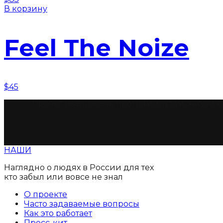
В корзину
Feel The Noize
$
45
Проект реализован программистом-энтузиас
НАШИ
Наглядно о людях в России для тех
кто забыл или вовсе не знал
О проекте
Часто задаваемые вопросы
Как это работает
Пресс-кит