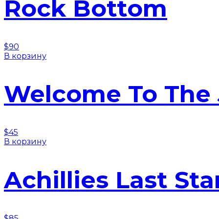
Rock Bottom
$
90
В корзину
Welcome To The 
$
45
В корзину
Achillies Last St
$
85