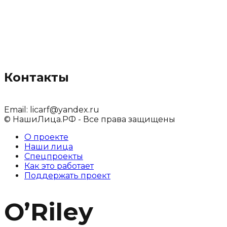
Контакты
Email:
licarf@yandex.ru
© НашиЛица.РФ - Все права защищены
О проекте
Наши лица
Спецпроекты
Как это работает
Поддержать проект
O’Riley