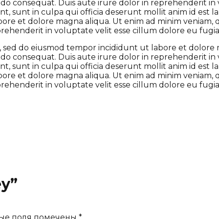
odo consequat. Duis aute irure dolor in reprehenderit in 
t, sunt in culpa qui officia deserunt mollit anim id est
abore et dolore magna aliqua. Ut enim ad minim veniam, qu
henderit in voluptate velit esse cillum dolore eu fugiat
it, sed do eiusmod tempor incididunt ut labore et dolor
odo consequat. Duis aute irure dolor in reprehenderit in 
t, sunt in culpa qui officia deserunt mollit anim id est
abore et dolore magna aliqua. Ut enim ad minim veniam, qu
henderit in voluptate velit esse cillum dolore eu fugiat
ey”
ые поля помечены
*