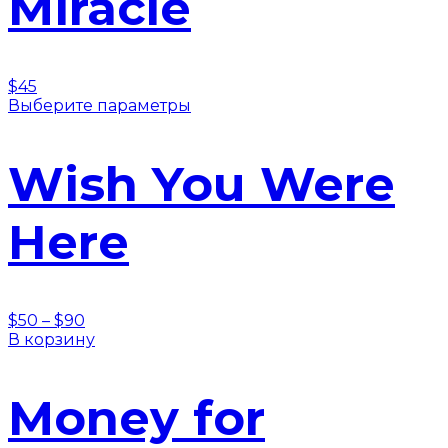
Miracle
$
45
Выберите параметры
Wish You Were
Here
$
50
–
$
90
В корзину
Money for